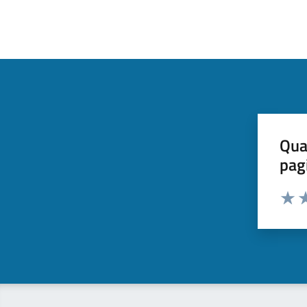
Qua
pag
Valut
Va