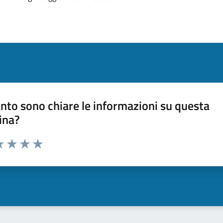
nto sono chiare le informazioni su questa
ina?
a 1 stelle su 5
luta 2 stelle su 5
Valuta 3 stelle su 5
Valuta 4 stelle su 5
Valuta 5 stelle su 5