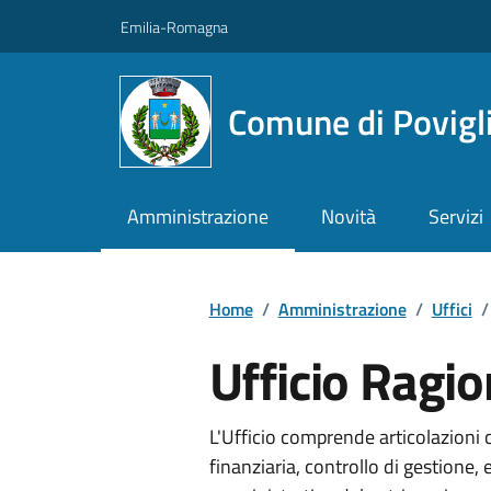
Vai ai contenuti
Vai al footer
Emilia-Romagna
Comune di Povigl
Amministrazione
Novità
Servizi
Home
/
Amministrazione
/
Uffici
/
Ufficio Ragi
L'Ufficio comprende articolazioni
finanziaria, controllo di gestione