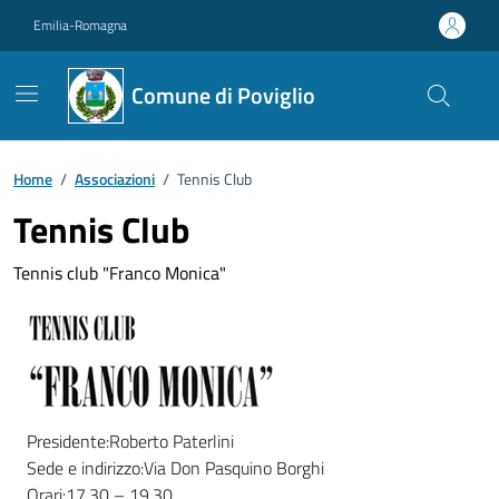
Vai ai contenuti
Vai al footer
Emilia-Romagna
Comune di Poviglio
Home
/
Associazioni
/
Tennis Club
Tennis Club
Tennis club "Franco Monica"
Presidente:Roberto Paterlini
Sede e indirizzo:Via Don Pasquino Borghi
Orari:17,30 – 19,30