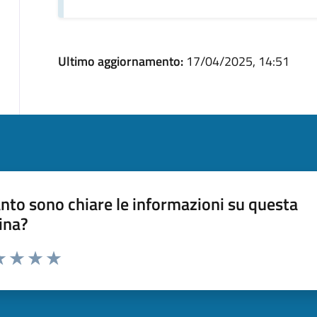
Ultimo aggiornamento:
17/04/2025, 14:51
nto sono chiare le informazioni su questa
ina?
a 1 stelle su 5
luta 2 stelle su 5
Valuta 3 stelle su 5
Valuta 4 stelle su 5
Valuta 5 stelle su 5