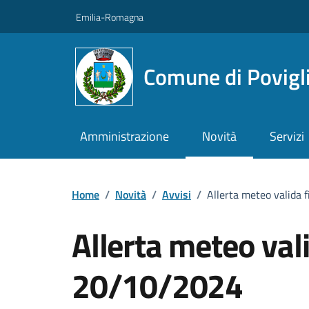
Vai ai contenuti
Vai al footer
Emilia-Romagna
Comune di Povigl
Amministrazione
Novità
Servizi
Home
/
Novità
/
Avvisi
/
Allerta meteo valida 
Allerta meteo vali
20/10/2024