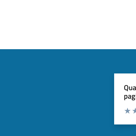
Qua
pag
Valut
Va