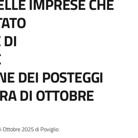
ELLE IMPRESE CHE
TATO
 DI
E
NE DEI POSTEGGI
ERA DI OTTOBRE
a
di Ottobre 2025 di Poviglio