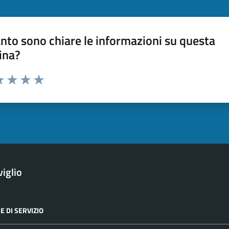
nto sono chiare le informazioni su questa
ina?
a 1 stelle su 5
luta 2 stelle su 5
Valuta 3 stelle su 5
Valuta 4 stelle su 5
Valuta 5 stelle su 5
iglio
E DI SERVIZIO