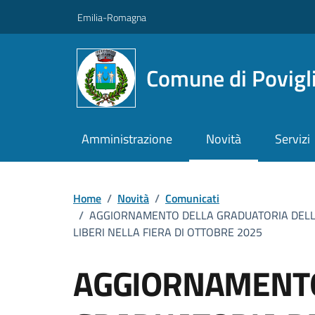
Vai ai contenuti
Vai al footer
Emilia-Romagna
Comune di Povigl
Amministrazione
Novità
Servizi
Home
/
Novità
/
Comunicati
/
AGGIORNAMENTO DELLA GRADUATORIA DELLE
LIBERI NELLA FIERA DI OTTOBRE 2025
AGGIORNAMENTO