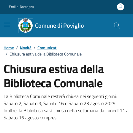
Vai ai contenuti
Vai al footer
Emilia-Romagna
Comune di Poviglio
Home
/
Novità
/
Comunicati
/
Chiusura estiva della Biblioteca Comunale
Chiusura estiva della
Biblioteca Comunale
Dettagli della notizia
La Biblioteca Comunale resterà chiusa nei seguenti giorni:
Sabato 2, Sabato 9, Sabato 16 e Sabato 23 agosto 2025.
Inoltre, la Biblioteca sarà chiusa nella settimana da Lunedì 11 a
Sabato 16 agosto compresi.