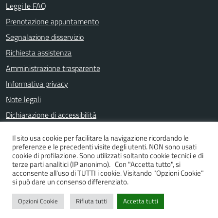
Leggi le FAQ
Prenotazione appuntamento
Segnalazione disservizio
Richiesta assistenza
Amministrazione trasparente
Informativa privacy
Note legali
Dichiarazione di accessibilità
Il sito usa cookie per facilitare la navigazione ricordando le
preferenze e le precedenti visite degli utenti. NON sono usati
SEGUICI SU
cookie di profilazione. Sono utilizzati soltanto cookie tecnici e di
terze parti analitici (IP anonimo). Con "Accetta tutto", si
Facebook
Instagram
YouTube
acconsente all'uso di TUTTI i cookie. Visitando "Opzioni Cookie"
si può dare un consenso differenziato.
Opzioni Cookie
Rifiuta tutti
Accetta tutti