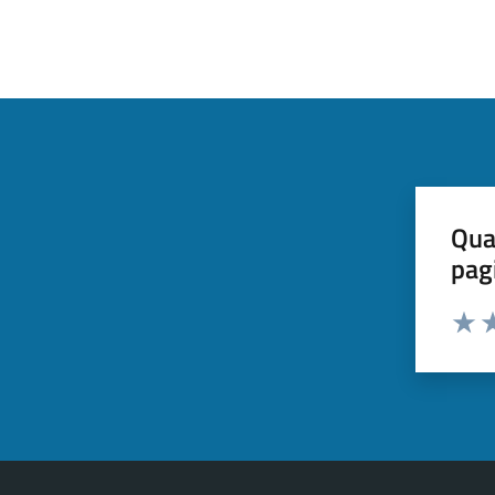
Qua
pag
Valut
Va