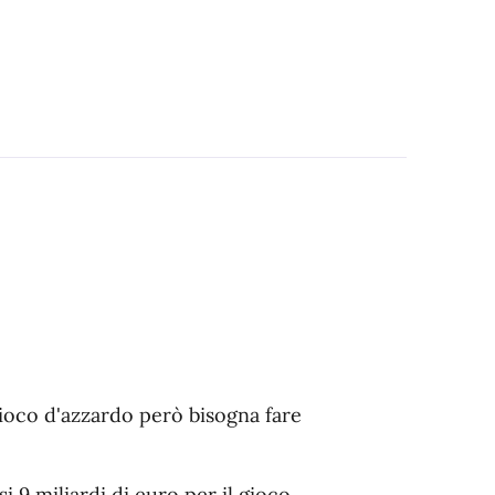
l gioco d'azzardo però bisogna fare
9 miliardi di euro per il gioco