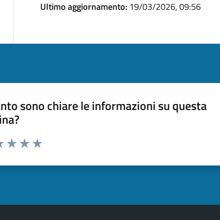
Ultimo aggiornamento:
19/03/2026, 09:56
nto sono chiare le informazioni su questa
ina?
a 1 stelle su 5
luta 2 stelle su 5
Valuta 3 stelle su 5
Valuta 4 stelle su 5
Valuta 5 stelle su 5