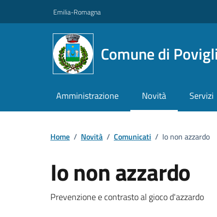
Vai ai contenuti
Vai al footer
Emilia-Romagna
Comune di Povigl
Amministrazione
Novità
Servizi
Home
/
Novità
/
Comunicati
/
Io non azzardo
Io non azzardo
Dettagli della notizi
Prevenzione e contrasto al gioco d'azzardo