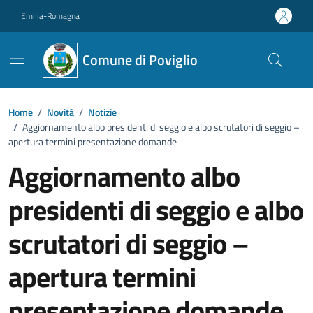
Vai ai contenuti
Vai al footer
Emilia-Romagna
Comune di Poviglio
Home
/
Novità
/
Notizie
/
Aggiornamento albo presidenti di seggio e albo scrutatori di seggio –
apertura termini presentazione domande
Aggiornamento albo
presidenti di seggio e albo
scrutatori di seggio –
apertura termini
presentazione domande