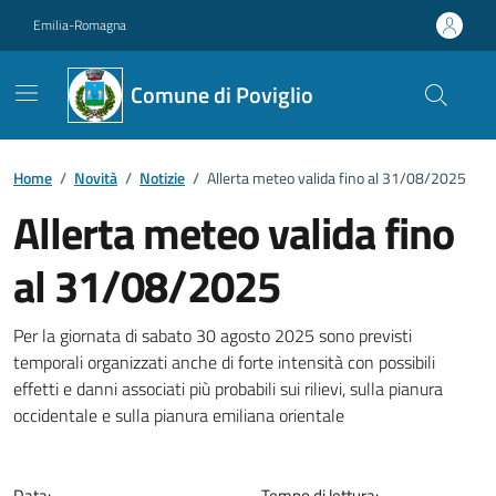
Vai ai contenuti
Vai al footer
Emilia-Romagna
Comune di Poviglio
Home
/
Novità
/
Notizie
/
Allerta meteo valida fino al 31/08/2025
Allerta meteo valida fino
al 31/08/2025
Dettagli della notizia
Per la giornata di sabato 30 agosto 2025 sono previsti
temporali organizzati anche di forte intensità con possibili
effetti e danni associati più probabili sui rilievi, sulla pianura
occidentale e sulla pianura emiliana orientale
Data:
Tempo di lettura: