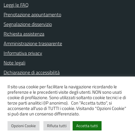
Leggi le FAQ
Prenotazione appuntamento
Segnalazione disservizio
Richiesta assistenza
Amministrazione trasparente
Informativa privacy
Note legali
Dichiarazione di accessibilità
Il sito usa cookie per facilitare la navigazione ricordando le
preferenze e le precedenti visite degli utenti. NON sono usati
SEGUICI SU
cookie di profilazione. Sono utilizzati soltanto cookie tecnici e di
terze parti analitici (IP anonimo). Con "Accetta tutto", si
Facebook
Instagram
YouTube
acconsente all'uso di TUTTI i cookie. Visitando "Opzioni Cookie"
si può dare un consenso differenziato.
Opzioni Cookie
Rifiuta tutti
Accetta tutti