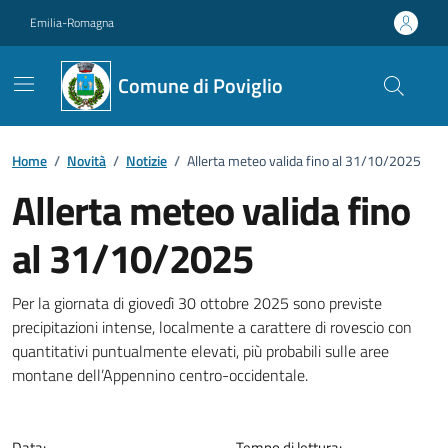
Vai ai contenuti
Vai al footer
Emilia-Romagna
Comune di Poviglio
Home
/
Novità
/
Notizie
/
Allerta meteo valida fino al 31/10/2025
Allerta meteo valida fino
al 31/10/2025
Dettagli della notizia
Per la giornata di giovedì 30 ottobre 2025 sono previste
precipitazioni intense, localmente a carattere di rovescio con
quantitativi puntualmente elevati, più probabili sulle aree
montane dell’Appennino centro-occidentale.
Data:
Tempo di lettura: