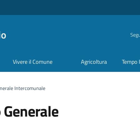
io
Segui
Vivere il Comune
Agricoltura
Tempo l
enerale Intercomunale
o Generale