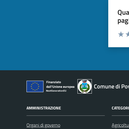
Qua
pag
Valut
Va
Comune di Pov
AMMINISTRAZIONE
CATEGORI
Organi di governo
Agricoltu