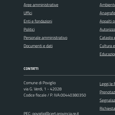
Aree amministrative
Ambient
Uffici
Anagrafe 
Enti e fondazioni
Appalti p
Politici
Autorizza
Personale amministrativo
Catasto e
Documenti e dati
Cultura 
Educazio
CONTATTI
Comune di Poviglio
Leggi le
via G. Verdi, 1 - 42028
Prenota
Codice fiscale / P. IVA:00440380350
Segnalazi
Richiest
PEC:
poviglio@cert.provincia.re.it