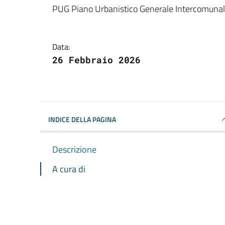
Dettagli della notizi
PUG Piano Urbanistico Generale Intercomuna
Data:
26 Febbraio 2026
INDICE DELLA PAGINA
Descrizione
A cura di