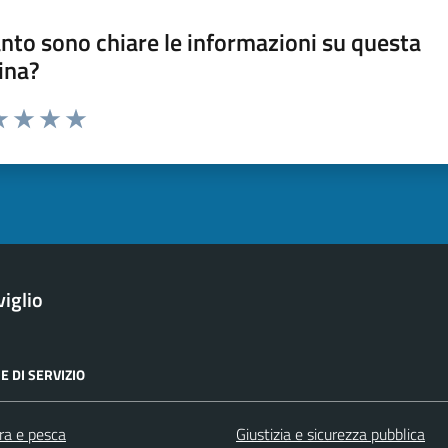
nto sono chiare le informazioni su questa
ina?
a 1 stelle su 5
luta 2 stelle su 5
Valuta 3 stelle su 5
Valuta 4 stelle su 5
Valuta 5 stelle su 5
iglio
E DI SERVIZIO
ra e pesca
Giustizia e sicurezza pubblica