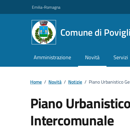
Vai ai contenuti
Vai al footer
Emilia-Romagna
Comune di Povigl
Amministrazione
Novità
Servizi
Home
/
Novità
/
Notizie
/
Piano Urbanistico G
Piano Urbanistic
Intercomunale