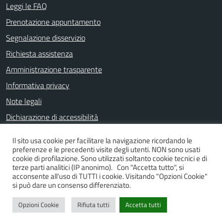
Leggi le FAQ
Prenotazione appuntamento
Segnalazione disservizio
Richiesta assistenza
Amministrazione trasparente
Informativa privacy
Note legali
Dichiarazione di accessibilità
Il sito usa cookie per facilitare la navigazione ricordando le
preferenze e le precedenti visite degli utenti. NON sono usati
SEGUICI SU
cookie di profilazione. Sono utilizzati soltanto cookie tecnici e di
terze parti analitici (IP anonimo). Con "Accetta tutto", si
Facebook
Instagram
YouTube
acconsente all'uso di TUTTI i cookie. Visitando "Opzioni Cookie"
si può dare un consenso differenziato.
Opzioni Cookie
Rifiuta tutti
Accetta tutti