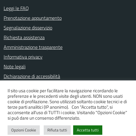
Leggi le FAQ
Prenotazione appuntamento
Segnalazione disservizio
Richiesta assistenza
Amministrazione trasparente
Informativa privacy
Note legali
Dichiarazione di accessibilità
Il sito usa cookie per facilitare la navigazione ricordando le
preferenze e le precedenti visite degli utenti. NON sono usati
SEGUICI SU
cookie di profilazione. Sono utilizzati soltanto cookie tecnici e di
terze parti analitici (IP anonimo). Con "Accetta tutto", si
Facebook
Instagram
YouTube
acconsente all'uso di TUTTI i cookie. Visitando "Opzioni Cookie"
si può dare un consenso differenziato.
Opzioni Cookie
Rifiuta tutti
Accetta tutti