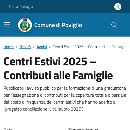
Vai ai contenuti
Vai al footer
Emilia-Romagna
Comune di Poviglio
Home
/
Novità
/
Avvisi
/
Centri Estivi 2025 – Contributi alle Famiglie
Centri Estivi 2025 –
Contributi alle Famiglie
Dettagli della notizia
Pubblicato l'avviso pubblico per la formazione di una graduatoria
per l'assegnazione di contributi per la copertura totale o parziale
del costo di frequenza dei centri estivi che hanno aderito al
“progetto conciliazione-vita lavoro 2025”.
Data:
Tempo di lettura: