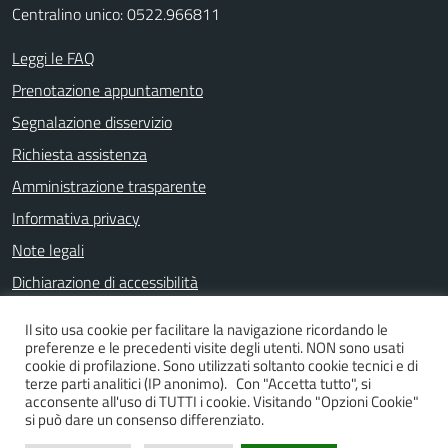
Centralino unico: 0522.966811
Leggi le FAQ
Prenotazione appuntamento
Segnalazione disservizio
Richiesta assistenza
Amministrazione trasparente
Informativa privacy
Note legali
Dichiarazione di accessibilità
Il sito usa cookie per facilitare la navigazione ricordando le
preferenze e le precedenti visite degli utenti. NON sono usati
SEGUICI SU
cookie di profilazione. Sono utilizzati soltanto cookie tecnici e di
terze parti analitici (IP anonimo). Con "Accetta tutto", si
Facebook
Instagram
YouTube
acconsente all'uso di TUTTI i cookie. Visitando "Opzioni Cookie"
si può dare un consenso differenziato.