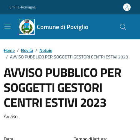
Vai ai contenuti
Vai al footer
Emilia-Romagna
Comune di Poviglio
Home
/
Novità
/
Notizie
/
AVVISO PUBBLICO PER SOGGETTI GESTORI CENTRI ESTIVI 2023
AVVISO PUBBLICO PER
SOGGETTI GESTORI
CENTRI ESTIVI 2023
Dettagli della notizia
Avviso.
Data:
Tempo di lettura: