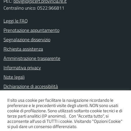
PEC:
poviglio@cert.provincia.re.it
Centralino unico: 0522.966811
Leggi le FAQ
Prenotazione appuntamento
Segnalazione disservizio
Richiesta assistenza
Amministrazione trasparente
Informativa privacy
Note legali
Dichiarazione di accessibilità
Il sito usa cookie per facilitare la navigazione ricordando le
preferenze e le precedenti visite degli utenti. NON sono usati
SEGUICI SU
cookie di profilazione. Sono utilizzati soltanto cookie tecnici e di
terze parti analitici (IP anonimo). Con "Accetta tutto", si
Facebook
Instagram
YouTube
acconsente all'uso di TUTTI i cookie. Visitando "Opzioni Cookie"
si può dare un consenso differenziato.