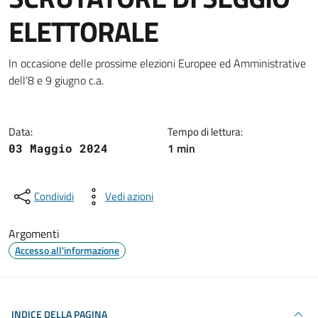
ELETTORALE
Dettagli della notizia
In occasione delle prossime elezioni Europee ed Amministrative
dell’8 e 9 giugno c.a.
Data:
Tempo di lettura:
1 min
03 Maggio 2024
Condividi
Vedi azioni
Argomenti
Accesso all'informazione
INDICE DELLA PAGINA