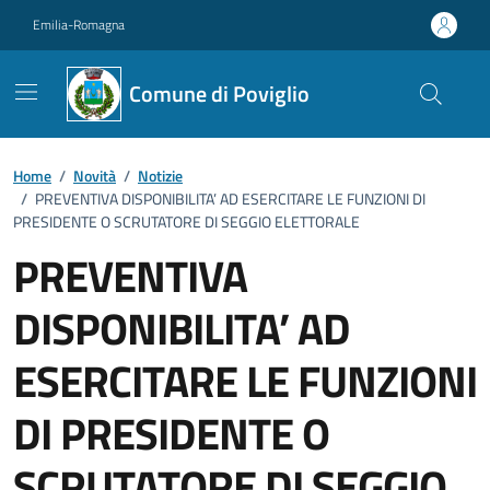
Vai ai contenuti
Vai al footer
Emilia-Romagna
Comune di Poviglio
Home
/
Novità
/
Notizie
/
PREVENTIVA DISPONIBILITA’ AD ESERCITARE LE FUNZIONI DI
PRESIDENTE O SCRUTATORE DI SEGGIO ELETTORALE
PREVENTIVA
DISPONIBILITA’ AD
ESERCITARE LE FUNZIONI
DI PRESIDENTE O
SCRUTATORE DI SEGGIO