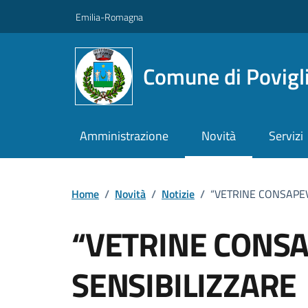
Vai ai contenuti
Vai al footer
Emilia-Romagna
Comune di Povigl
Amministrazione
Novità
Servizi
Home
/
Novità
/
Notizie
/
“VETRINE CONSAPEV
“VETRINE CONSA
SENSIBILIZZARE