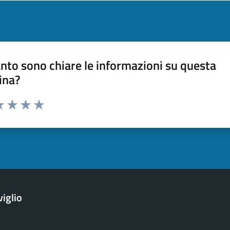
nto sono chiare le informazioni su questa
ina?
a 1 stelle su 5
luta 2 stelle su 5
Valuta 3 stelle su 5
Valuta 4 stelle su 5
Valuta 5 stelle su 5
iglio