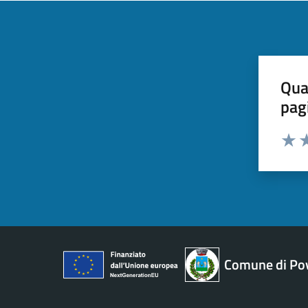
Qua
pag
Valut
Va
Comune di Pov