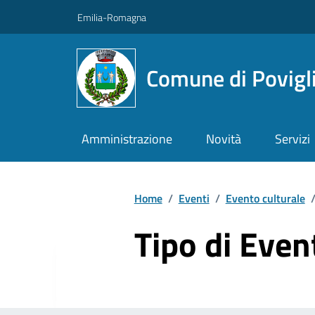
Vai ai contenuti
Vai al footer
Emilia-Romagna
Comune di Povigl
Amministrazione
Novità
Servizi
Home
/
Eventi
/
Evento culturale
Tipo di Even