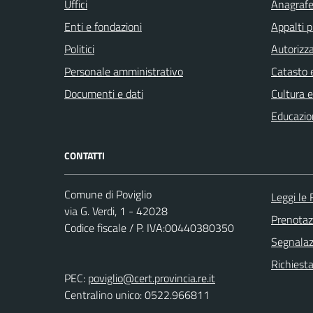
Uffici
Anagrafe 
Enti e fondazioni
Appalti p
Politici
Autorizza
Personale amministrativo
Catasto e
Documenti e dati
Cultura 
Educazio
CONTATTI
Comune di Poviglio
Leggi le
via G. Verdi, 1 - 42028
Prenota
Codice fiscale / P. IVA:00440380350
Segnalazi
Richiest
PEC:
poviglio@cert.provincia.re.it
Centralino unico: 0522.966811