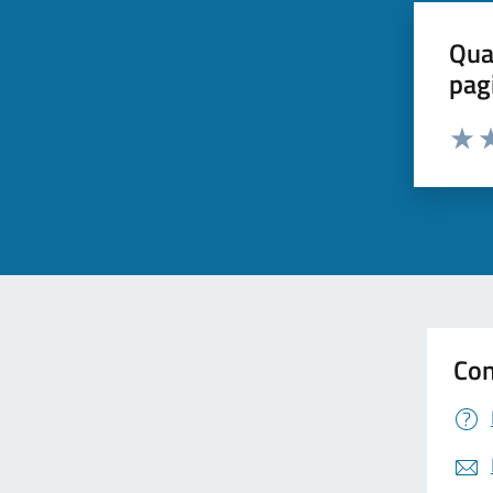
Qua
pag
Valut
Va
Con