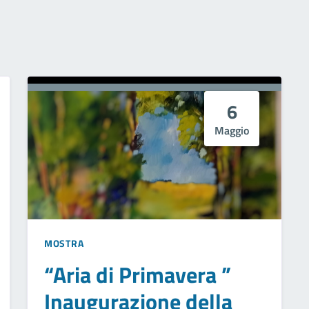
6
Maggio
MOSTRA
“Aria di Primavera ”
Inaugurazione della