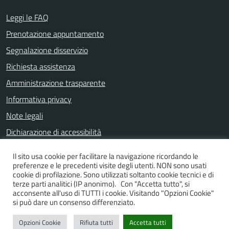
Leggi le FAQ
Prenotazione appuntamento
Segnalazione disservizio
Richiesta assistenza
Amministrazione trasparente
Informativa privacy
Note legali
Dichiarazione di accessibilità
Il sito usa cookie per facilitare la navigazione ricordando le
preferenze e le precedenti visite degli utenti. NON sono usati
SEGUICI SU
cookie di profilazione. Sono utilizzati soltanto cookie tecnici e di
terze parti analitici (IP anonimo). Con "Accetta tutto", si
Facebook
Instagram
YouTube
acconsente all'uso di TUTTI i cookie. Visitando "Opzioni Cookie"
si può dare un consenso differenziato.
Opzioni Cookie
Rifiuta tutti
Accetta tutti