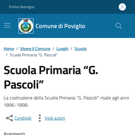
Vai ai contenuti
Vai al footer
Emilia-Romagna
Comune di Poviglio
Home
/
Vivere il Comune
/
Luoghi
/
Scuola
/
Scuola Primaria “G. Pascoli”
Scuola Primaria “G.
Pascoli”
Descrizione
La costruzione della Scuola Primaria "G. Pascoli" risale agli anni
1896-1898.
Condividi
Vedi azioni
Argomenti