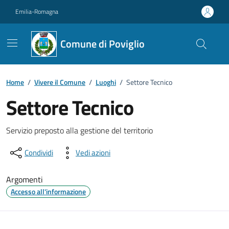
Vai ai contenuti
Vai al footer
Emilia-Romagna
Comune di Poviglio
Home
/
Vivere il Comune
/
Luoghi
/
Settore Tecnico
Settore Tecnico
Descrizione
Servizio preposto alla gestione del territorio
Condividi
Vedi azioni
Argomenti
Accesso all'informazione