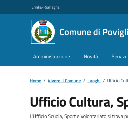
Vai ai contenuti
Vai al footer
Emilia-Romagna
Comune di Povigl
Amministrazione
Novità
Servizi
Home
/
Vivere il Comune
/
Luoghi
/
Ufficio Cul
Ufficio Cultura, S
Descrizione
L'Ufficio Scuola, Sport e Volontariato si trova p