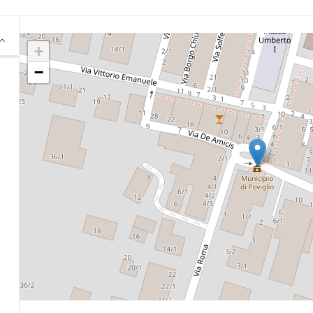
Mappa
+
−