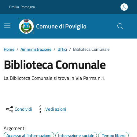
Vai ai contenuti
Vai al footer
Emilia-Romagna
Comune di Poviglio
Home
/
Amministrazione
/
Uffici
/
Biblioteca Comunale
Biblioteca Comunale
La Biblioteca Comunale si trova in Via Parma n.1.
Condividi
Vedi azioni
Argomenti
Accesso all'informazione
Integrazione sociale
Tempo libero