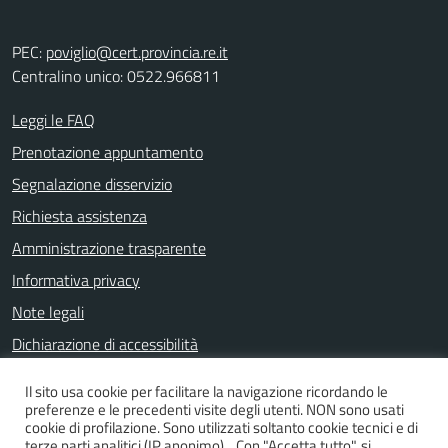
PEC:
poviglio@cert.provincia.re.it
Centralino unico: 0522.966811
Leggi le FAQ
Prenotazione appuntamento
Segnalazione disservizio
Richiesta assistenza
Amministrazione trasparente
Informativa privacy
Note legali
Dichiarazione di accessibilità
Il sito usa cookie per facilitare la navigazione ricordando le
preferenze e le precedenti visite degli utenti. NON sono usati
SEGUICI SU
cookie di profilazione. Sono utilizzati soltanto cookie tecnici e di
terze parti analitici (IP anonimo). Con "Accetta tutto", si