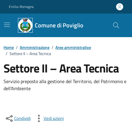
Vai ai contenuti
Vai al footer
Emilia-Romagna
Comune di Poviglio
Home
/
Amministrazione
/
Aree amministrative
/
Settore II – Area Tecnica
Settore II – Area Tecnica
Servizio preposto alla gestione del Territorio, del Patrimonio e
dell'Ambiente
Condividi
Vedi azioni