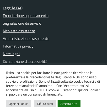
Leggi le FAQ
Prenotazione appuntamento
Segnalazione disservizio
Richiesta assistenza
Amministrazione trasparente
Informativa privacy
Note legali
Dichiarazione di accessibilità
Il sito usa cookie per facilitare la navigazione ricordando le
preferenze e le precedenti visite degli utenti. NON sono usati
SEGUICI SU
cookie di profilazione. Sono utilizzati soltanto cookie tecnici e di
terze parti analitici (IP anonimo). Con "Accetta tutto", si
Facebook
Instagram
YouTube
acconsente all'uso di TUTTI i cookie. Visitando "Opzioni Cookie"
si può dare un consenso differenziato.
Opzioni Cookie
Rifiuta tutti
Accetta tutti