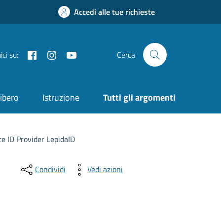
Accedi alle tue richieste
Facebook
Instagram
YouTube
ci su:
Cerca
ibero
Istruzione
Tutti gli argomenti
te ID Provider LepidaID
Condividi
Vedi azioni