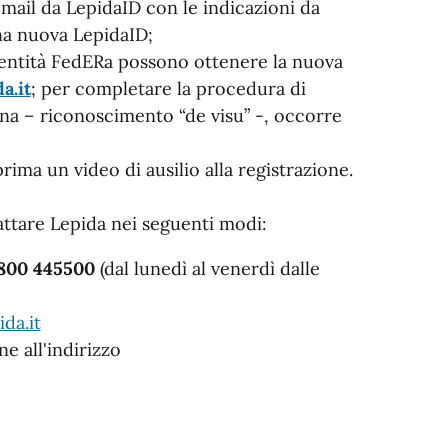
mail da LepidaID con le indicazioni da
na nuova LepidaID;
entità FedERa possono ottenere la nuova
a.it
; per completare la procedura di
ona – riconoscimento “de visu” -, occorre
rima un video di ausilio alla registrazione.
attare Lepida nei seguenti modi:
800 445500
(dal lunedì al venerdì dalle
da.it
ne all'indirizzo