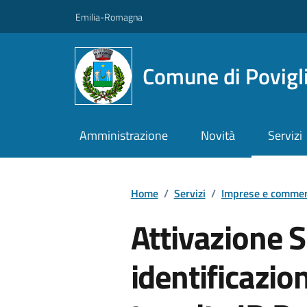
Vai ai contenuti
Vai al footer
Emilia-Romagna
Comune di Povigl
Amministrazione
Novità
Servizi
Home
/
Servizi
/
Imprese e commer
Attivazione S
identificazio