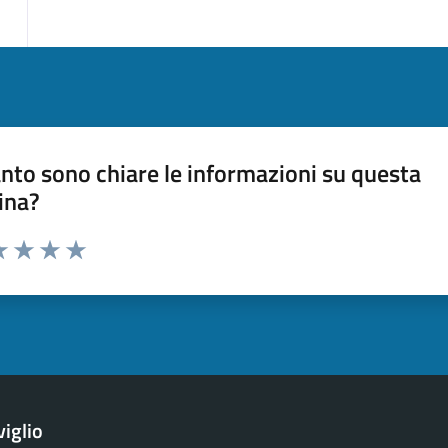
nto sono chiare le informazioni su questa
ina?
a 1 stelle su 5
luta 2 stelle su 5
Valuta 3 stelle su 5
Valuta 4 stelle su 5
Valuta 5 stelle su 5
iglio