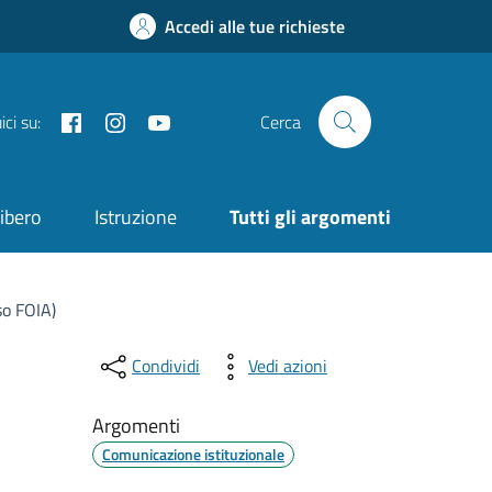
Accedi alle tue richieste
Facebook
Instagram
YouTube
ci su:
Cerca
ibero
Istruzione
Tutti gli argomenti
so FOIA)
Condividi
Vedi azioni
Argomenti
Comunicazione istituzionale