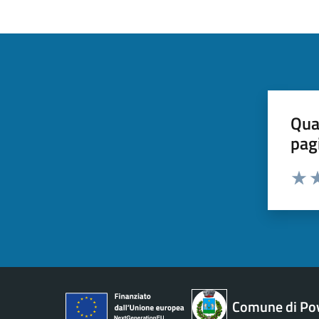
Qua
pag
Valut
Va
Comune di Pov