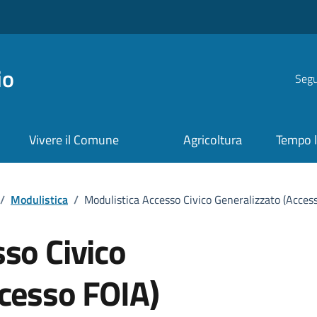
io
Segui
Vivere il Comune
Agricoltura
Tempo l
/
Modulistica
/
Modulistica Accesso Civico Generalizzato (Acces
so Civico
ccesso FOIA)