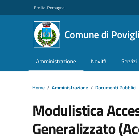
Vai ai contenuti
Vai al footer
Emilia-Romagna
Comune di Povigl
Amministrazione
Novità
Servizi
Home
/
Amministrazione
/
Documenti Pubblici
Modulistica Acces
Generalizzato (A