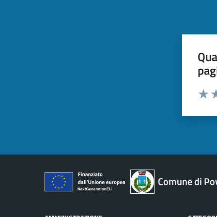
Qua
pag
Valut
Va
Comune di Pov