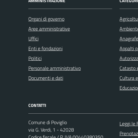
AMMINISTRAZIONE
CATEGORI
Organi di governo
Agricoltu
Aree amministrative
Ambient
Uffici
Anagrafe 
Enti e fondazioni
Appalti p
Politici
Autorizza
Personale amministrativo
Catasto e
Documenti e dati
Cultura 
Educazio
CONTATTI
Comune di Poviglio
Leggi le
via G. Verdi, 1 - 42028
Prenota
Codice fiscale / P. IVA:00440380350