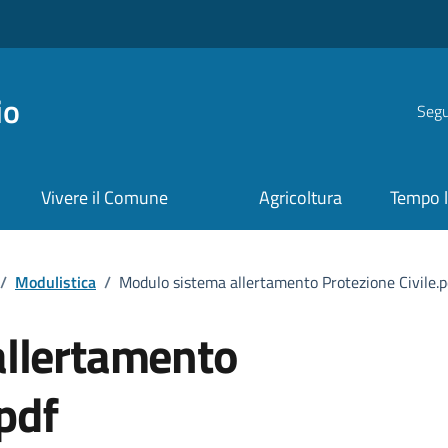
io
Segui
Vivere il Comune
Agricoltura
Tempo l
/
Modulistica
/
Modulo sistema allertamento Protezione Civile.p
allertamento
.pdf