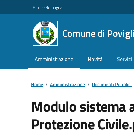
Vai ai contenuti
Vai al footer
Emilia-Romagna
Comune di Povigl
Amministrazione
Novità
Servizi
Home
/
Amministrazione
/
Documenti Pubblici
Modulo sistema 
Protezione Civile