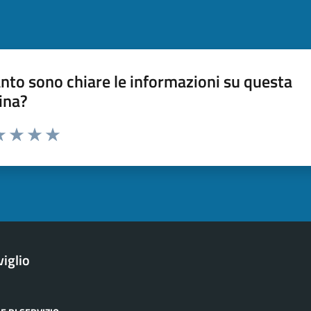
nto sono chiare le informazioni su questa
ina?
a 1 stelle su 5
luta 2 stelle su 5
Valuta 3 stelle su 5
Valuta 4 stelle su 5
Valuta 5 stelle su 5
iglio