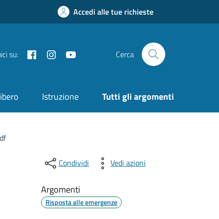
Accedi alle tue richieste
Facebook
Instagram
YouTube
ci su:
Cerca
ibero
Istruzione
Tutti gli argomenti
df
Condividi
Vedi azioni
Argomenti
Risposta alle emergenze